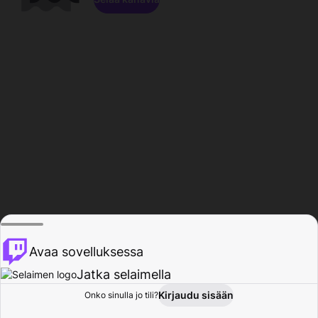
Avaa sovelluksessa
Jatka selaimella
Kirjaudu sisään
Onko sinulla jo tili?
Koti
Selaa
Toiminta
Profiili