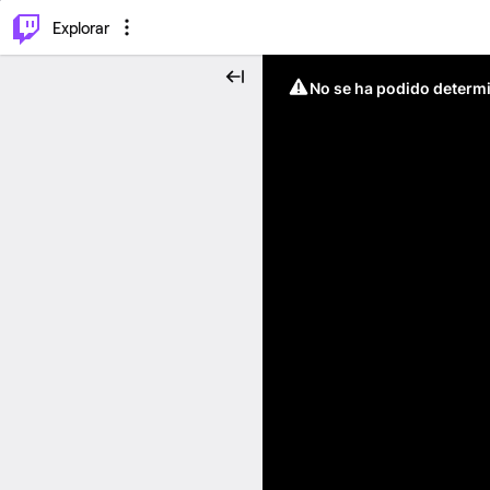
⌥
P
Explorar
No se ha podido determin