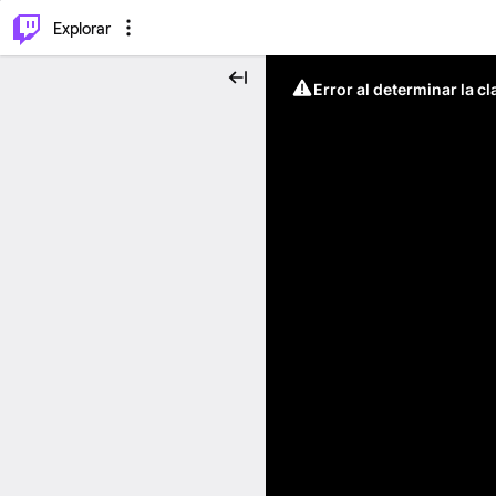
⌥
P
Explorar
Error al determinar la c