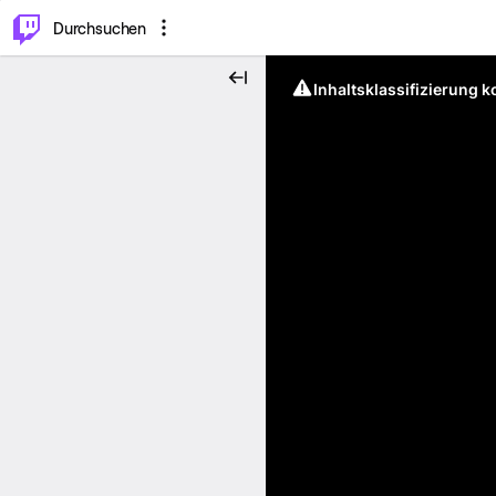
.
⌥
P
Durchsuchen
Inhaltsklassifizierung 