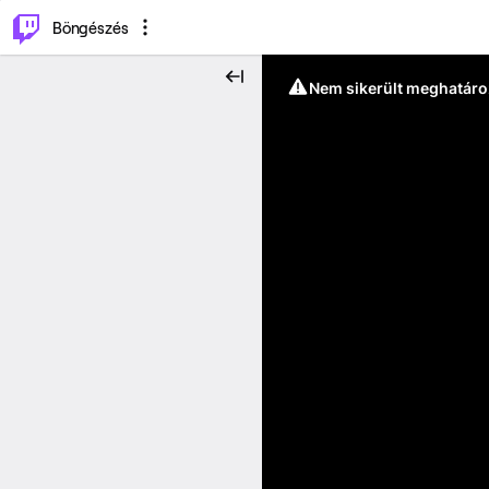
⌥
P
Böngészés
Nem sikerült meghatáro