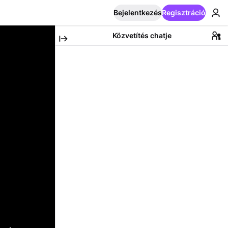
Bejelentkezés
Regisztráció
Közvetítés chatje