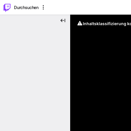
.
⌥
P
Durchsuchen
Inhaltsklassifizierung 