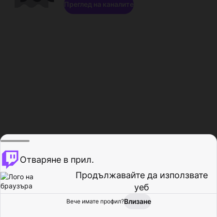
Преглед на каналите
Отваряне в прил.
Продължавайте да използвате
уеб
Влизане
Вече имате профил?
Начало
Преглед
Активност
Профил