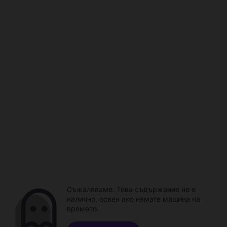
Съжаляваме. Това съдържание не е
налично, освен ако нямате машина на
времето.