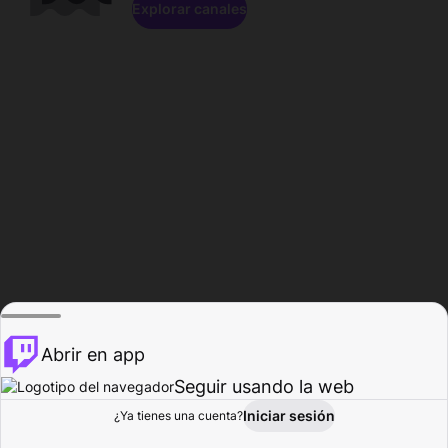
Explorar canales
Abrir en app
Seguir usando la web
Iniciar sesión
Página del
¿Ya tienes una cuenta?
Explorar
Actividad
Perfil
Creador