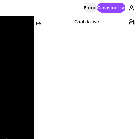
Entrar
Cadastrar-se
Chat da live