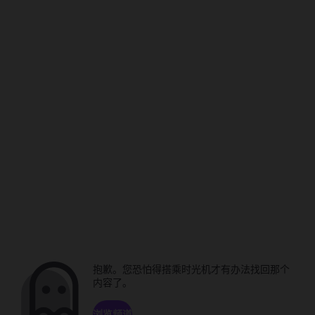
抱歉。您恐怕得搭乘时光机才有办法找回那个
内容了。
浏览频道