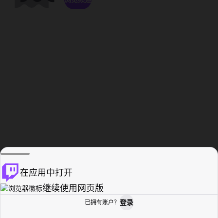
在应用中打开
继续使用网页版
登录
已拥有账户？
主页
浏览
活动纪录
个人资料