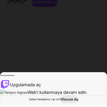
Kanallara göz at
Uygulamada aç
Web'i kullanmaya devam edin
Oturum Aç
Zaten hesabınız var mı?
Ana Sayfa
Gözat
Aktivite
Profil