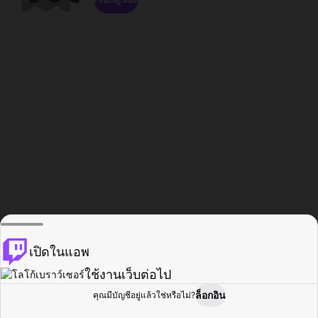
เปิดในแอพ
ใช้งานเว็บต่อไป
ล็อกอิน
คุณมีบัญชีอยู่แล้วใช่หรือไม่?
หน้าแรก
เรียกดู
กิจกรรม
โปรไฟล์