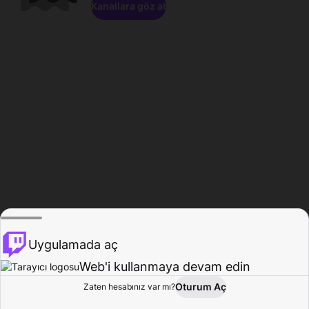
Kanallara göz at
Uygulamada aç
Web'i kullanmaya devam edin
Oturum Aç
Zaten hesabınız var mı?
Ana Sayfa
Gözat
Aktivite
Profil