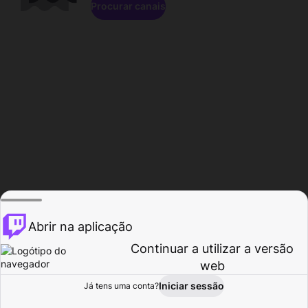
Procurar canais
Abrir na aplicação
Continuar a utilizar a versão
web
Iniciar sessão
Já tens uma conta?
Página inicial
Procurar
Atividade
Perfil