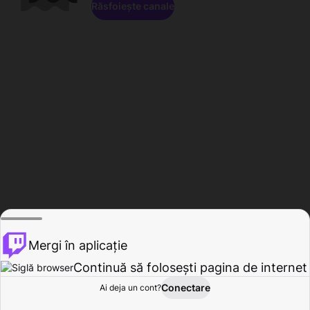
Răsfoiește canale
Mergi în aplicație
Continuă să folosești pagina de internet
Conectare
Ai deja un cont?
Acasă
Răsfoire
Activitate
Profil