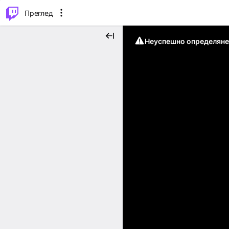
м...
⌥
P
Преглед
Неуспешно определяне