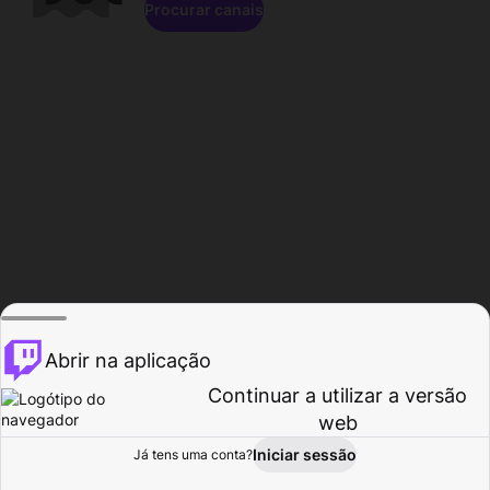
Procurar canais
Abrir na aplicação
Continuar a utilizar a versão
web
Iniciar sessão
Já tens uma conta?
Página inicial
Procurar
Atividade
Perfil