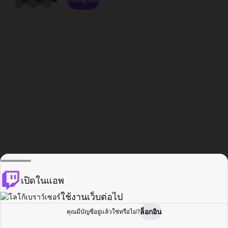
เปิดในแอพ
ใช้งานเว็บต่อไป
ล็อกอิน
คุณมีบัญชีอยู่แล้วใช่หรือไม่?
หน้าแรก
เรียกดู
กิจกรรม
โปรไฟล์