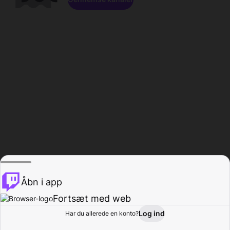
Åbn i app
Fortsæt med web
Log ind
Har du allerede en konto?
Hjem
Gennemse
Aktivitet
Profil