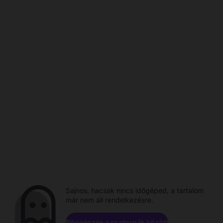
Sajnos, hacsak nincs időgéped, a tartalom
már nem áll rendelkezésre.
Böngészés a csatornák között