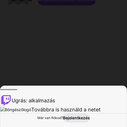
Ugrás: alkalmazás
Továbbra is használd a netet
Bejelentkezés
Már van fiókod?
Főoldal
Böngészés
Tevékenység
Profil