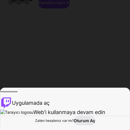
Kanallara göz at
Uygulamada aç
Web'i kullanmaya devam edin
Oturum Aç
Zaten hesabınız var mı?
Ana Sayfa
Gözat
Aktivite
Profil