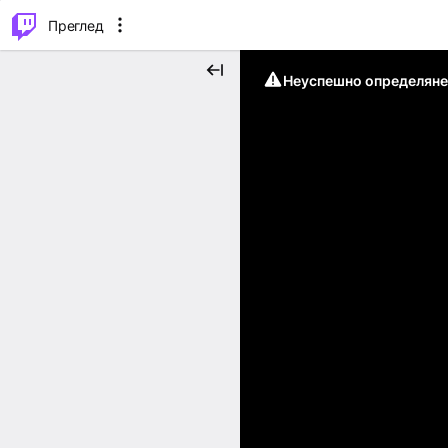
м...
⌥
P
Преглед
Неуспешно определяне