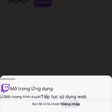
Duyệt kênh
Mở trong Ứng dụng
Tiếp tục sử dụng web
Đăng nhập
Bạn đã có tài khoản?
Trang chủ
Duyệt
Hoạt động
Hồ sơ