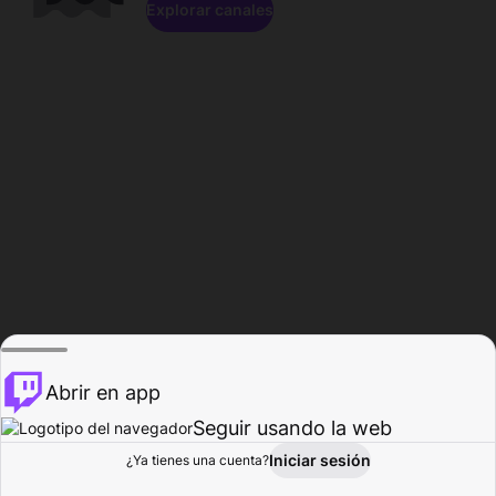
Explorar canales
Abrir en app
Seguir usando la web
Iniciar sesión
Página del
¿Ya tienes una cuenta?
Explorar
Actividad
Perfil
Creador