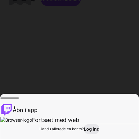
Åbn i app
Fortsæt med web
Log ind
Har du allerede en konto?
Hjem
Gennemse
Aktivitet
Profil