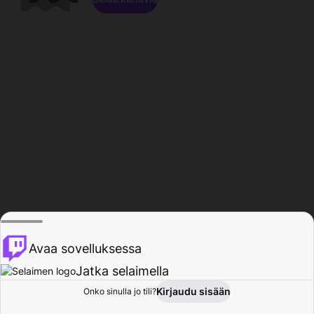
Avaa sovelluksessa
Jatka selaimella
Kirjaudu sisään
Onko sinulla jo tili?
Koti
Selaa
Toiminta
Profiili