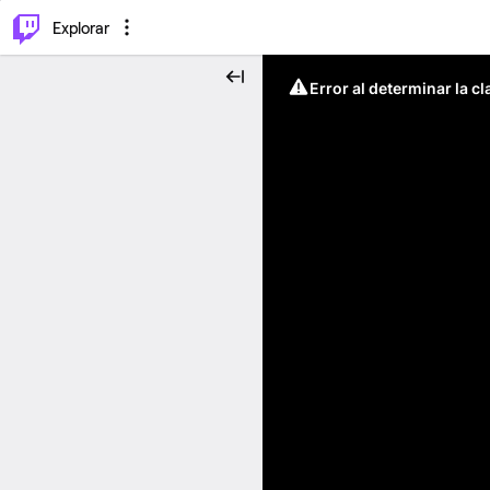
⌥
P
Explorar
Error al determinar la c