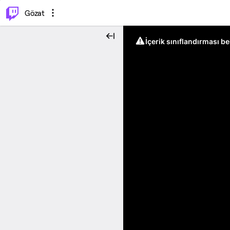
⌥
P
Gözat
İçerik sınıflandırması b