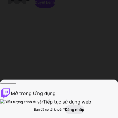
Duyệt kênh
Mở trong Ứng dụng
Tiếp tục sử dụng web
Đăng nhập
Bạn đã có tài khoản?
Trang chủ
Duyệt
Hoạt động
Hồ sơ