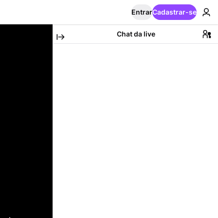
Entrar
Cadastrar-se
Chat da live