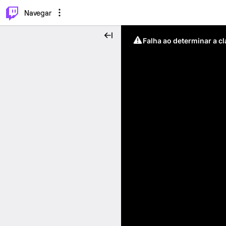
⌥
P
Navegar
Falha ao determinar a c