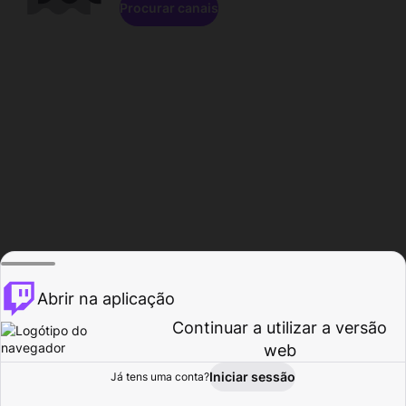
Procurar canais
Abrir na aplicação
Continuar a utilizar a versão
web
Iniciar sessão
Já tens uma conta?
Página inicial
Procurar
Atividade
Perfil