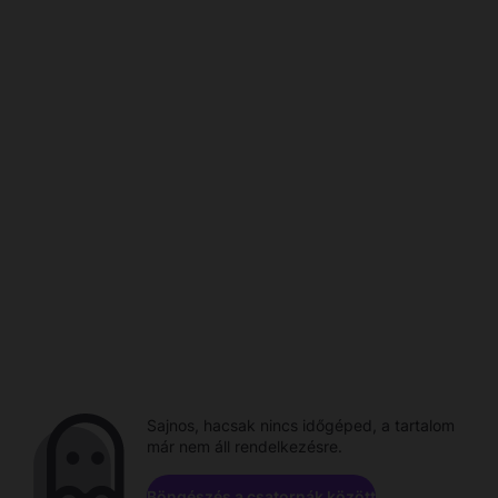
Sajnos, hacsak nincs időgéped, a tartalom
már nem áll rendelkezésre.
Böngészés a csatornák között