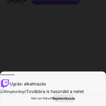
Ugrás: alkalmazás
Továbbra is használd a netet
Bejelentkezés
Már van fiókod?
Főoldal
Böngészés
Tevékenység
Profil