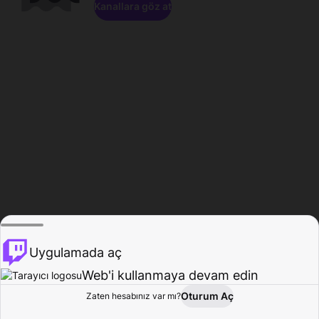
Kanallara göz at
Uygulamada aç
Web'i kullanmaya devam edin
Oturum Aç
Zaten hesabınız var mı?
Ana Sayfa
Gözat
Aktivite
Profil