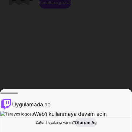
Kanallara göz at
Uygulamada aç
Web'i kullanmaya devam edin
Oturum Aç
Zaten hesabınız var mı?
Ana Sayfa
Gözat
Aktivite
Profil