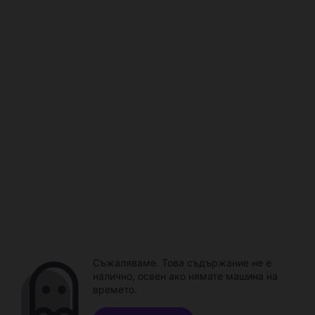
Съжаляваме. Това съдържание не е
налично, освен ако нямате машина на
времето.