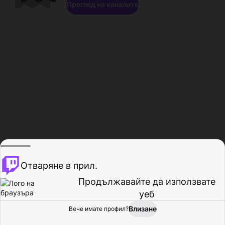
Преглед на каналите
Отваряне в прил.
Продължавайте да използвате
уеб
Влизане
Вече имате профил?
Начало
Преглед
Активност
Профил