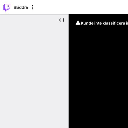
⌥
P
Bläddra
Kunde inte klassificera 