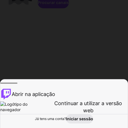
Procurar canais
Abrir na aplicação
Continuar a utilizar a versão
web
Iniciar sessão
Já tens uma conta?
Página inicial
Procurar
Atividade
Perfil