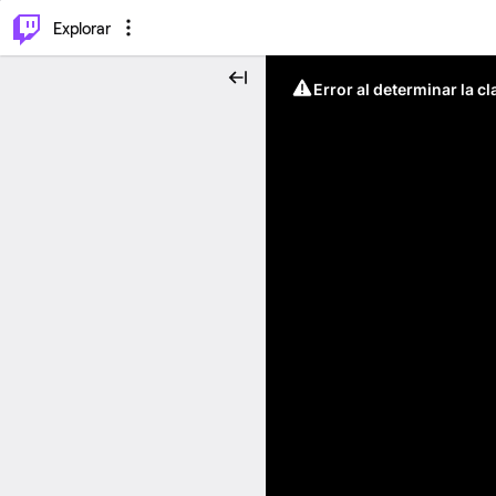
⌥
P
Explorar
Error al determinar la c