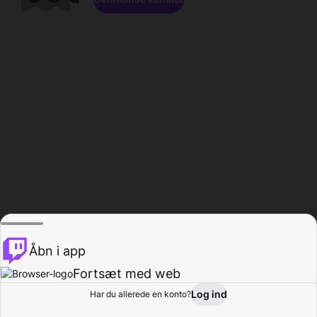
Åbn i app
Fortsæt med web
Log ind
Har du allerede en konto?
Hjem
Gennemse
Aktivitet
Profil