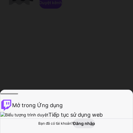
Duyệt kênh
Mở trong Ứng dụng
Tiếp tục sử dụng web
Đăng nhập
Bạn đã có tài khoản?
Trang chủ
Duyệt
Hoạt động
Hồ sơ