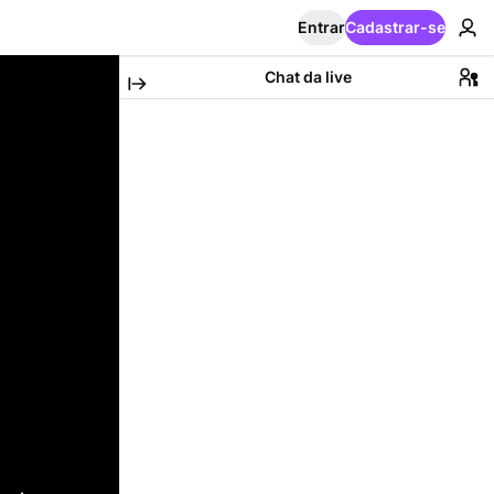
Entrar
Cadastrar-se
Chat da live