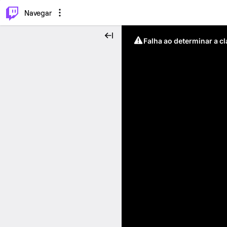
⌥
P
Navegar
Falha ao determinar a c