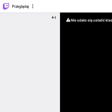
…
⌥
P
Przeglądaj
Nie udało się ustalić klas