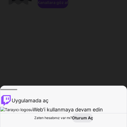
Kanallara göz at
Uygulamada aç
Web'i kullanmaya devam edin
Oturum Aç
Zaten hesabınız var mı?
Ana Sayfa
Gözat
Aktivite
Profil