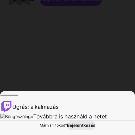
Ugrás: alkalmazás
Továbbra is használd a netet
Bejelentkezés
Már van fiókod?
Főoldal
Böngészés
Tevékenység
Profil