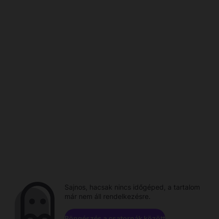
Sajnos, hacsak nincs időgéped, a tartalom
már nem áll rendelkezésre.
Böngészés a csatornák között