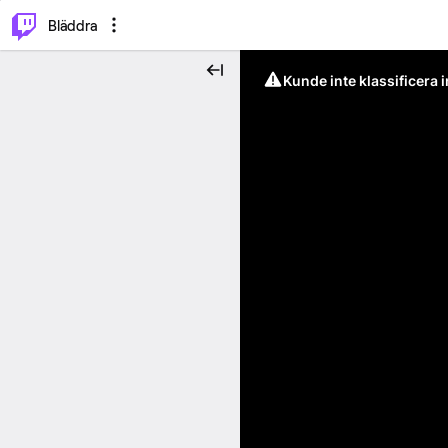
⌥
P
Bläddra
Kunde inte klassificera 