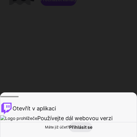
Otevřít v aplikaci
Používejte dál webovou verzi
Přihlásit se
Máte již účet?
Domů
Procházet
Aktivita
Profil