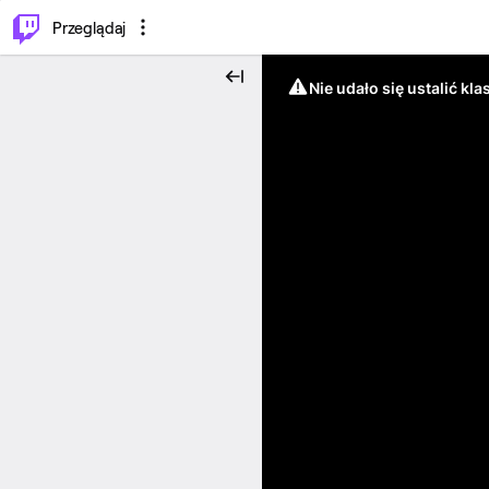
…
⌥
P
Przeglądaj
Nie udało się ustalić klas