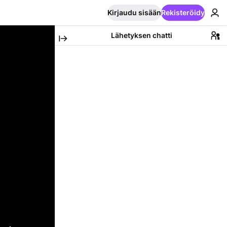
Kirjaudu sisään
Rekisteröidy
Lähetyksen chatti