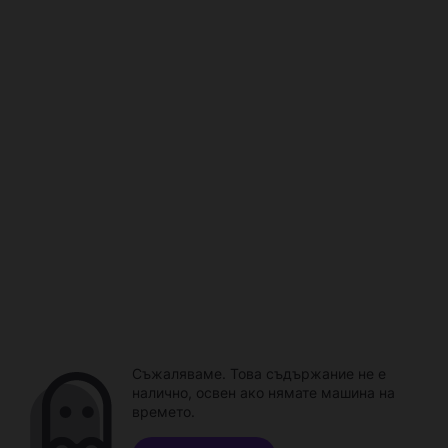
Съжаляваме. Това съдържание не е
налично, освен ако нямате машина на
времето.