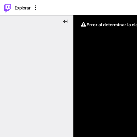
⌥
P
Explorar
Error al determinar la c